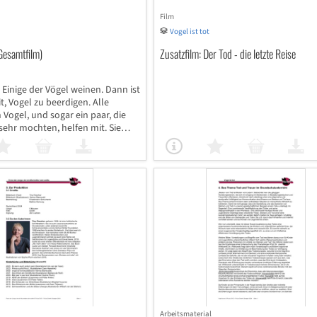
Film
Vogel ist tot
(Gesamtfilm)
Zusatzfilm: Der Tod - die letzte Reise
. Einige der Vögel weinen. Dann ist
t, Vogel zu beerdigen. Alle
Vogel, und sogar ein paar, die
 sehr mochten, helfen mit. Sie
Grab, sagen schöne Worte und
ied. Sie vermissen ihn und weinen
Und danach? Tee, Würmer,
ie Gewissheit, dass Vogel in
 weiterlebt. Gezeigt wird, was mit
t, wenn ein geliebtes Wesen
ern und Erwachsenen wird eine
ichkeit geboten, über Trauer und
prechen.
Arbeitsmaterial