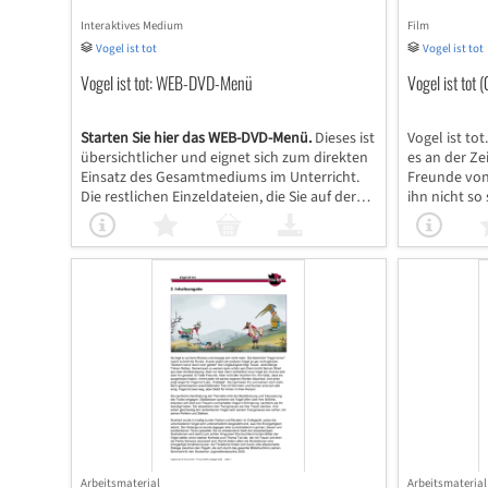
Interaktives Medium
Film
Vogel ist tot
Vogel ist tot
Vogel ist tot: WEB-DVD-Menü
Vogel ist tot 
Starten Sie hier das WEB-DVD-Menü.
Dieses ist
Vogel ist tot
übersichtlicher und eignet sich zum direkten
es an der Zei
Einsatz des Gesamtmediums im Unterricht.
Freunde von 
Die restlichen Einzeldateien, die Sie auf der
ihn nicht so
Seite der Mediensammlung sehen, nutzen Sie
graben ein 
wie gewohnt zum Download der
singen ein L
Einzeldateien, zur Freigabe über Merklisten
noch mehr. 
für Schülerinnen und Schüler bzw.
Kuchen und d
Kolleginnen und Kollegen sowie für das
ihren Herzen
direkte Abspielen einzelner Medien.
uns geschieh
stirbt. Kind
subtile Mögl
Verlust zu s
Arbeitsmaterial
Arbeitsmaterial