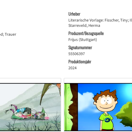
Urheber
Literarische Vorlage: Fisscher, Tiny; I
Starreveld, Herma
Produzent/Bezugsquelle
d; Trauer
Frijus (Stuttgart)
Signaturnummer
55506397
Produktionsjahr
2024