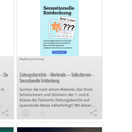
und Analysieren von Zeitungsreportagen
lernen die Schülerinnen und Schüler, den
ts. Am
Inhalt und die Aussage einer Reportage zu
nen und
erfassen und mithilfe der W-Fragen-Methode
präzise wiederzugeben. Darüber hinaus
n das
untersuchen sie Reportagen auf ihre
nd
charakteristischen Textsortenmerkmale. Ob
Sport- oder Reisereportage – Ihre
ieses
Deutschklasse wird begeistert sein, die
t
verschiedenen Facetten dieses Genres
kennenzulernen!
Mediensammlung
 – Da
Zeitungsberichte – Merkmale — Selbstlernen –
Sensationelle Entdeckung
 In
Suchen Sie nach einem Material, das Ihren
Schülerinnen und Schülern der 7. und 8.
Klasse die Textsorte Zeitungsbericht auf
spannende Weise näherbringt? Mit dieser
riss
digitalen Selbstlernstunde entdecken die
 dass
Lernenden eigenständig die Merkmale und
zum
den Aufbau der Textsorte, indem sie sich
ld
schrittweise an einen aktuellen Bericht aus