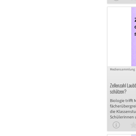
sich nicht nur
Muskeln, sond
Zusammenspie
Muskeln Beweg
übertragen sie
Beschreibung 
bei einem Fuß
Mediensammlung
Zellenzahl Laub
schätzen?
Biologie trifft
fächerübergrei
die Klassenstu
Schülerinnen 
Zellen in eine
Minidiggie ber
eines Laubblat