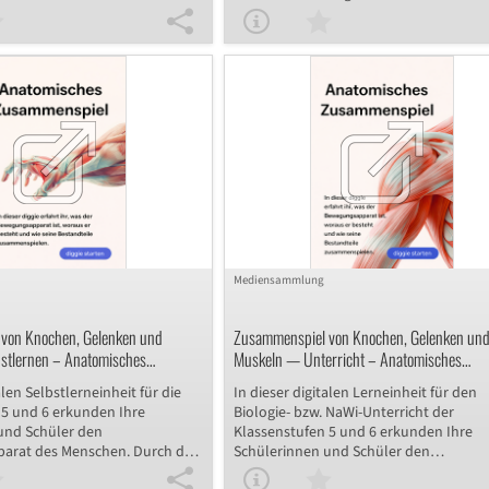
onardo da Vinci aufgreift, mit
Methode von Leonardo da Vinci auf, mit
ie Breite von Flüssen bestimmte.
er einst die Breite von Flüssen bestimm
ie Klassenstufen 9 und 10,
Geeignet für die Klassenstufen 9 und 10
gitale Einheit nicht nur eine
bietet diese digitale Einheit nicht nur ei
age zum Berechnen
solide Grundlage zum Berechnen
treckenlängen, sondern
unbekannter Streckenlängen, sondern
das mathematische
fördert auch das mathematische
n.
Argumentieren.
Mediensammlung
von Knochen, Gelenken und
Zusammenspiel von Knochen, Gelenken un
stlernen – Anatomisches
Muskeln — Unterricht – Anatomisches
Zusammenspiel
alen Selbstlerneinheit für die
In dieser digitalen Lerneinheit für den
 5 und 6 erkunden Ihre
Biologie- bzw. NaWi-Unterricht der
und Schüler den
Klassenstufen 5 und 6 erkunden Ihre
arat des Menschen. Durch das
Schülerinnen und Schüler den
iver Aufgaben erarbeiten sie
Bewegungsapparat des Menschen. Dur