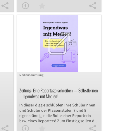
 der
Schülerinnen und Schüler erkennen und
te.
bilden zusammengesetzte Wörter,
,
bestimmen deren Wortarten und drücken
ne
sich mit Wortzusammensetzungen gezielter
aus.
Mediensammlung
d
Zeitung: Eine Reportage schreiben — Selbstlernen
– Irgendwas mit Medien!
In dieser diggie schlüpfen Ihre Schülerinnen
und Schüler der Klassenstufen 7 und 8
eigenständig in die Rolle einer Reporterin
bzw. eines Reporters! Zum Einstieg sollen die
ch das
Schülerinnen und Schüler das Stundenthema