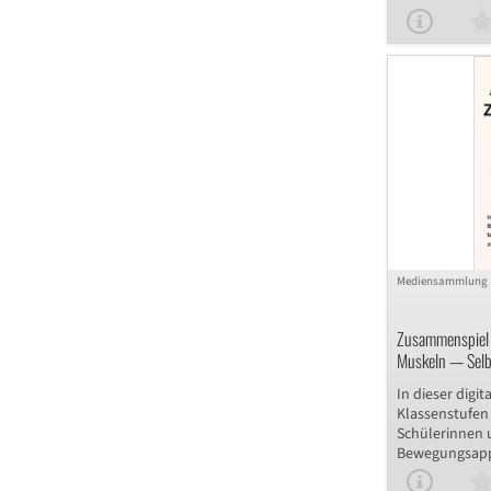
Methode von Le
der er einst d
Geeignet für d
bietet diese di
solide Grundl
unbekannter S
fördert auch 
Argumentiere
Mediensammlung
Zusammenspiel 
Muskeln — Selb
Zusammenspiel
In dieser digit
Klassenstufen
Schülerinnen 
Bewegungsapp
Lösen interakt