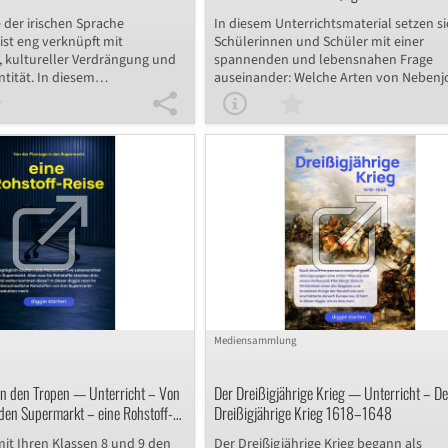
Selbstlernen – Nebenjobs für Schülerinnen
 der irischen Sprache
In diesem Unterrichtsmaterial setzen si
Schüler
 ist eng verknüpft mit
Schülerinnen und Schüler mit einer
, kultureller Verdrängung und
spannenden und lebensnahen Frage
ntität. In diesem
auseinander: Welche Arten von Nebenj
terial entdecken Schülerinnen
dürfen Jugendliche ausüben – und wel
er Klassen 9 und 10 anhand
nicht? Mit Hilfe interaktiver Übungen
en Artikels die Hintergründe
analysieren sie reale Fallbeispiele zu 
ust in Irland und reflektieren,
wie Schwarzarbeit, Zwangsarbeit oder
e aktuell, etwa durch irische
Minijob. Sie lernen, das
chlernapps oder die Hip-Hop-
Jugendarbeitsschutzgesetz anzuwend
 am Leben gehalten wird. Ein
Pflichten wie Steuern oder Sozialabgab
ne schriftliche Stellungnahme
erkennen. Das diggie ist ideal für
ufgaben helfen, die
differenzierenden Unterricht in Sozial
 strukturiert aufzubereiten und
ab Klasse 7 und fördert gezielte Textarb
flektieren. Perfekt für modernen,
und Diskussion.
nglischunterricht mit Tiefgang.
Mediensammlung
in den Tropen — Unterricht – Von
Der Dreißigjährige Krieg — Unterricht – De
 den Supermarkt – eine Rohstoff-
Dreißigjährige Krieg 1618–1648
mit Ihren Klassen 8 und 9 den
Der Dreißigjährige Krieg begann als