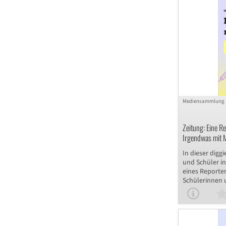
geschätzten W
mathematisch
Fragestellung
wissenschaftli
anhand von Da
ist für den fä
geeignet und 
Flächenberec
einsetzbar als
Auseinanderse
Mediensammlung
Zeitung: Eine R
Irgendwas mit 
In dieser digg
und Schüler in
eines Reporter
Schülerinnen 
mittels eines 
Reportage ken
können. Im Ans
ihr Wissen in 