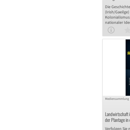
Die Geschichte
(Irish/Gaeilge)
Kolonialismus
nationaler Ide
Unterrichtsma
und Schüler d
eines englisch
zum Sprachverl
wie die Sprach
Schulen, Spra
Band Kneecap,
Zeitstrahl, ei
und gezielte A
Informationen
kritisch zu re
interaktiven E
Mediensammlung
Landwirtschaft 
der Plantage in
Reise
Verfolgen Sie 