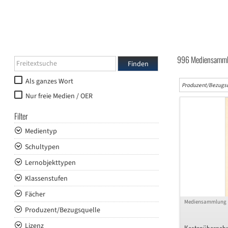
996 Mediensamm
Freitextsuche
Finden
Als ganzes Wort
Produzent/Bezugsq
Nur freie Medien / OER
Filter
Medientyp
Schultypen
Lernobjekttypen
Klassenstufen
Fächer
Mediensammlung
Produzent/Bezugsquelle
Lizenz