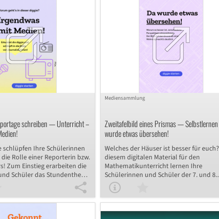
erten. Dabei verbinden sie
der Zeitung annähern. Die inhaltliche
e Methoden mit biologischen
Erarbeitung ist dabei eng verknüpft mit
en und arbeiten
formalen Aspekten des Zeitungsberich
ch, indem sie eine Hypothese
Ende der diggie stellen Ihre Schülerin
ten überprüfen. Das Material
Schüler ihr Wissen in einem Quiz unter
cherübergreifenden Einsatz
Beweis. Die praxisnahen Inhalte förder
sowohl als Anwendung zur
Verständnis für journalistische Texte u
hnung und zum Schätzen
stärken die Medienkompetenz Ihrer
 auch zur Vertiefung bei der
Schülerinnen und Schüler. Nutzen Sie d
tzung mit Pflanzenzellen.
digitale Lernmaterial, um den Unterrich
spannend und informativ zu gestalten.
Mediensammlung
eportage schreiben — Unterricht –
Zweitafelbild eines Prismas — Selbstlernen
Medien!
wurde etwas übersehen!
ie schlüpfen Ihre Schülerinnen
Welches der Häuser ist besser für euch?
 die Rolle einer Reporterin bzw.
diesem digitalen Material für den
s! Zum Einstieg erarbeiten die
Mathematikunterricht lernen Ihre
und Schüler das Stundenthema
Schülerinnen und Schüler der 7. und 8.
Quiz, ehe sie Kennzeichen der
Klasse, welche Informationen ein Grund
nenlernen bzw. wiederholen
enthält und welche nicht. Sie erfahren,
chluss sichern und testen sie
der Aufriss zusätzliche Informationen 
Form eines Lückentexts. Ferner
Grundriss liefert, welche im Zweitafelbi