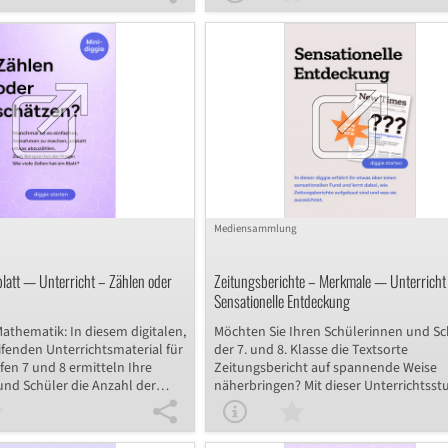
 den Bau und die Funktion von
Lösen interaktiver Aufgaben erarbeiten 
ern erkunden, wie das
sich nicht nur den Bau und die Funktio
l von Knochen, Gelenken und
Muskeln, sondern erkunden, wie das
ung realisiert. Abschließend
Zusammenspiel von Knochen, Gelenke
 das Gelernte auf die
Muskeln Bewegung realisiert. Abschlie
der beteiligten Beinmuskeln
übertragen sie das Gelernte auf die
ballschuss.
Beschreibung der beteiligten Beinmusk
bei einem Fußballschuss.
Mediensammlung
blatt — Unterricht – Zählen oder
Zeitungsberichte – Merkmale — Unterricht
Sensationelle Entdeckung
 Mathematik: In diesem digitalen,
Möchten Sie Ihren Schülerinnen und S
fenden Unterrichtsmaterial für
der 7. und 8. Klasse die Textsorte
fen 7 und 8 ermitteln Ihre
Zeitungsbericht auf spannende Weise
und Schüler die Anzahl der
näherbringen? Mit dieser Unterrichtss
m Laubblatt. In dieser
entdecken die Lernenden die Merkmal
echnen sie den Flächeninhalt
den Aufbau der Textsorte, indem sie sic
ts und einer Zelle aus
schrittweise an einen aktuellen Bericht