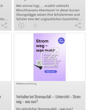
 und
ch
Wer einmal lügt, … erzählt vielleicht
Münchhausens Abenteuer! In dieser kurzen
Übungsdiggie setzen Ihre Schülerinnen und
obs
Schüler eine der unglaublichen Geschichten
che
des Lügenbarons in indirekte Rede um und
trainieren dabei spielerisch den Konjunktiv I
Themen
der Vergangenheit.
en und
en zu
kunde
eit
Mediensammlung
r
Verhalten bei Stromausfall — Unterricht – Strom
weg – was nun?
Ein plötzlicher Stromausfall – was tun?