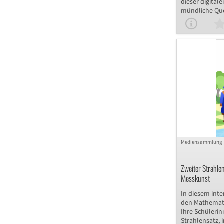
dieser digitale
mündliche Que
Geschichte bei
mündliche von
reflektieren k
sammeln erste
historischen Q
Sequenz eignet
Wiederholung 
Klassen 5 bis 7
Mediensammlung
Zweiter Strahle
Messkunst
In diesem inte
den Mathemati
Ihre Schüleri
Strahlensatz, 