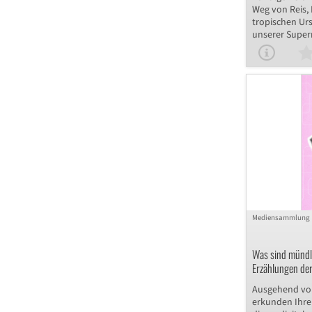
Weg von Reis,
tropischen Ur
unserer Superm
Unterrichtsma
ermöglicht es
Schülern, tief
Landwirtschaf
Sie beschäftig
den Herausfo
des Anbaus un
essenziellen R
Erkundung der
Lieferkettenge
Gruppendisku
Einblick in di
Gerechtigkeit 
Mediensammlung
Was sind mündl
Erzählungen der
Ausgehend von
erkunden Ihre