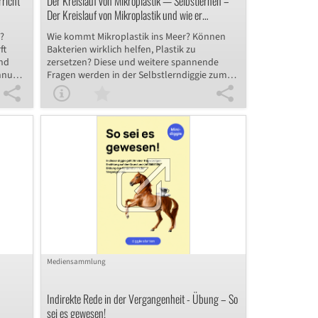
rricht
Der Kreislauf von Mikroplastik — Selbstlernen –
Der Kreislauf von Mikroplastik und wie er
vermieden werden kann
t?
Wie kommt Mikroplastik ins Meer? Können
ft
Bakterien wirklich helfen, Plastik zu
und
zersetzen? Diese und weitere spannende
innung
Fragen werden in der Selbstlerndiggie zum
ie
Thema „Kreislauf von Mikroplastik“
traler
beantwortet. Schülerinnen und Schüler der
ennen
Klassenstufen 9 und 10 setzen sich
zen
selbständig mit den Ursachen der
en
Plastikverschmutzung auseinander,
 –
erforschen den Weg von Mikroplastik und
dens.
informieren sich in einem Video über
n
plastikfressende Bakterien als Methode zur
nale
Verringerung des Mikroplastiks. Zur
grafischen Darstellung des Kreislaufs von
in
Mikroplastik können sie ein digitales Tool
hnik
nutzen. Das interaktive Material eignet sich
igene
gut zur Umweltbildung im Biologieunterricht.
t.
Mediensammlung
Indirekte Rede in der Vergangenheit - Übung – So
sei es gewesen!