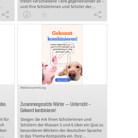
treten verschiedene Tiere gegeneinander an –
und Ihre Schülerinnen und Schüler der
Klassen 5 und 6 lernen dabei spielerisch die
 eine
Steigerung von Adjektiven im Englischen. Eine
isch
motivierende Selbstlerneinheit, ideal für
ich
abwechslungsreiches Üben von Grammatik
iten
im Englischunterricht!
hton
.
er
ungen
Mediensammlung
rdos
Zusammengesetzte Wörter — Unterricht –
Gekonnt kombinieren!
it für
Steigen Sie mit Ihren Schülerinnen und
ich
Schülern der Klassen 5 und 6 über ein Quiz zu
iten
besonderen Wörtern der deutschen Sprache
in das Thema Komposita ein. Ihre