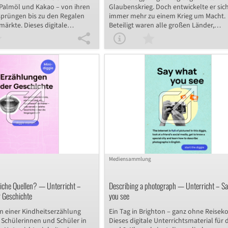
 Palmöl und Kakao – von ihren
Glaubenskrieg. Doch entwickelte er sic
sprüngen bis zu den Regalen
immer mehr zu einem Krieg um Macht.
ärkte. Dieses digitale
Beteiligt waren alle großen Länder,
terial für das Fach Erdkunde
Herzogtümer und Grafschaften in Euro
 Ihren Schülerinnen und
Ihre Schülerinnen und Schüler erfahren
 in die Thematik der
dieser digitalen Unterrichtseinheit für 
t in den Tropen einzutauchen.
Geschichtsunterricht der 7. und 8. Klas
en sich in Gruppenarbeit mit
Spannendes über den Verlauf des Krie
rderungen und Konsequenzen
die Kriegsparteien. Am Ende führen sie 
d der Nutzung dieser
eigenen Friedensgipfel durch und gleic
ohstoffe. Die optionale
diesen mit dem Westfälischen Frieden a
 Argumente für und gegen ein
einem kollaborativen Tool halten Ihre
setz bietet zudem in einer
Schülerinnen und Schüler ihre Beschlü
ssion einen spannenden
des Gipfels fest.
e Debatte um Nachhaltigkeit und
in unserer globalisierten Welt.
Mediensammlung
iche Quellen? — Unterricht –
Describing a photograph — Unterricht – S
 Geschichte
you see
 einer Kindheitserzählung
Ein Tag in Brighton – ganz ohne Reisek
 Schülerinnen und Schüler in
Dieses digitale Unterrichtsmaterial für d