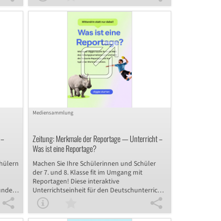
sie
mittels eines Quiz erarbeiten, ehe sie
n von
Kennzeichen der Reportage kennenlernen
oder vertiefen können. Im Anschluss testen
n und
und sichern die Schülerinnen und Schüler ihr
ßend
Wissen in Form eines Lückentexts. Im
nächsten Schritt planen sie das Schreiben der
eln
eigenen Reportage, indem sie eine
entsprechende Checkliste verfassen und
einen Schreibplan ausarbeiten. Nun erfolgt
das Schreiben der Reportage zu einem selbst
ausgewählten Thema. Abschließend prüfen
die Schülerinnen und Schüler ihre Texte
mithilfe der erstellten Checkliste.
Mediensammlung
 –
Zeitung: Merkmale der Reportage — Unterricht –
Was ist eine Reportage?
chülern
Machen Sie Ihre Schülerinnen und Schüler
der 7. und 8. Klasse fit im Umgang mit
Reportagen! Diese interaktive
tunde
Unterrichtseinheit für den Deutschunterricht
e und
bietet eine umfassende Einführung in die
h
Merkmale und den Aufbau der
 aus
journalistischen Textsorte. Durch das Lesen