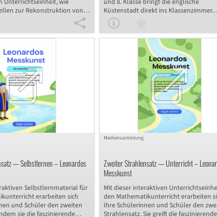
n Unterrichtseinheit, wie
und 8. Klasse bringt die englische
llen zur Rekonstruktion von
Küstenstadt direkt ins Klassenzimmer.
tragen. Sie unterscheiden
Mithilfe authentischer Fotos lernen
 anderen Quellenarten,
Schülerinnen und Schüler nicht nur, wie
ritisch deren Aussagekraft und
strukturierte Bildbeschreibung auf Engl
 Erfahrungen in der
aufgebaut ist, sondern entdecken zugle
uellenarbeit. Die 15-minütige
vier der bekanntesten Sehenswürdigke
 sich ideal zur Einführung oder
Brightons: den Royal Pavilion, den Brig
im Geschichtsunterricht der
Pier, die Lanes und das Falmer Stadium
.
Mithilfe praktischer Redemittel und ein
Feedback-Checkliste trainieren sie ihre
mündlichen Sprachfähigkeiten in
Partnerarbeit. Ideal für interaktive Üb
im Englischunterricht.
Mediensammlung
nsatz — Selbstlernen – Leonardos
Zweiter Strahlensatz — Unterricht – Leona
Messkunst
raktiven Selbstlernmaterial für
Mit dieser interaktiven Unterrichtseinhe
kunterricht erarbeiten sich
den Mathematikunterricht erarbeiten s
nnen und Schüler den zweiten
Ihre Schülerinnen und Schüler den zwe
indem sie die faszinierende
Strahlensatz. Sie greift die faszinierende